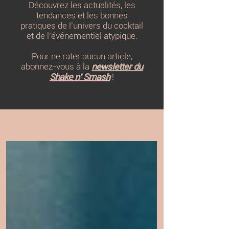
Découvrez les actualités, les
tendances et les bonnes
pratiques de l’univers du cocktail
et de l’événementiel atypique.
Pour ne rater aucun article,
abonnez-vous à la
newsletter du
Shake n’ Smash
!