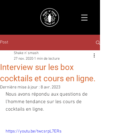
Post
Shake n' smash
27 nov. 2020
1 min de lecture
Interview sur les box
cocktails et cours en ligne.
Dernière mise à jour :
8 avr. 2023
Nous avons répondu aux questions de 
l'homme tendance sur les cours de 
cocktails en ligne.
https://youtu.be/twcsrpL7ERs