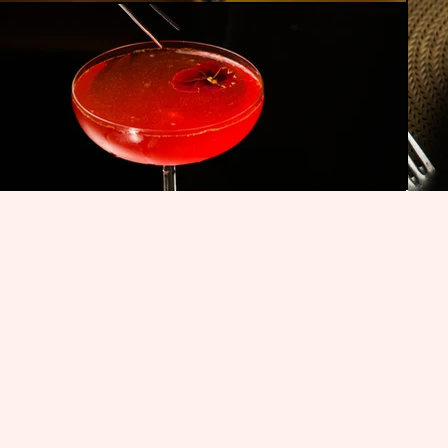
ails et lieu événementiel 
Depuis 1923